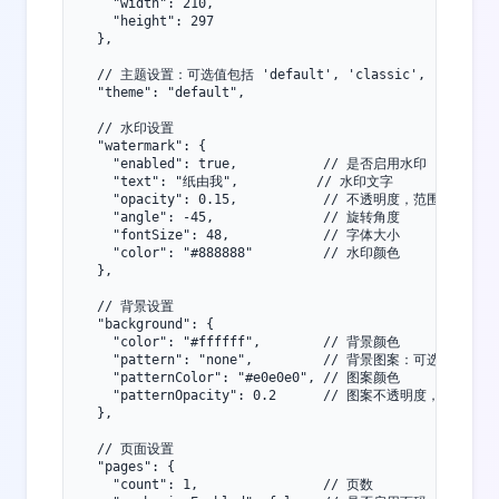
    "width": 210,

    "height": 297

  },

  // 主题设置：可选值包括 'default', 'classic', 'vintage',
  "theme": "default",

  // 水印设置

  "watermark": {

    "enabled": true,           // 是否启用水印

    "text": "纸由我",          // 水印文字

    "opacity": 0.15,           // 不透明度，范围 0-1

    "angle": -45,              // 旋转角度

    "fontSize": 48,            // 字体大小

    "color": "#888888"         // 水印颜色

  },

  // 背景设置

  "background": {

    "color": "#ffffff",        // 背景颜色

    "pattern": "none",         // 背景图案：可选值包括 'non
    "patternColor": "#e0e0e0", // 图案颜色

    "patternOpacity": 0.2      // 图案不透明度，范围 0-1

  },

  // 页面设置

  "pages": {

    "count": 1,                // 页数
