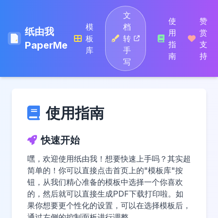
文
使
赞
模
档
纸由我
用
赏
板
转
PaperMe
指
支
库
手
南
持
写
使用指南
快速开始
嘿，欢迎使用纸由我！想要快速上手吗？其实超
简单的！你可以直接点击首页上的"模板库"按
钮，从我们精心准备的模板中选择一个你喜欢
的，然后就可以直接生成PDF下载打印啦。如
果你想要更个性化的设置，可以在选择模板后，
通过左侧的控制面板进行调整。