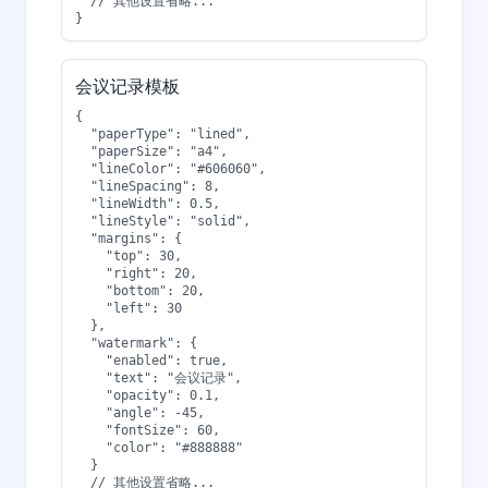
  // 其他设置省略...

}
会议记录模板
{

  "paperType": "lined",

  "paperSize": "a4",

  "lineColor": "#606060",

  "lineSpacing": 8,

  "lineWidth": 0.5,

  "lineStyle": "solid",

  "margins": {

    "top": 30,

    "right": 20,

    "bottom": 20,

    "left": 30

  },

  "watermark": {

    "enabled": true,

    "text": "会议记录",

    "opacity": 0.1,

    "angle": -45,

    "fontSize": 60,

    "color": "#888888"

  }

  // 其他设置省略...
